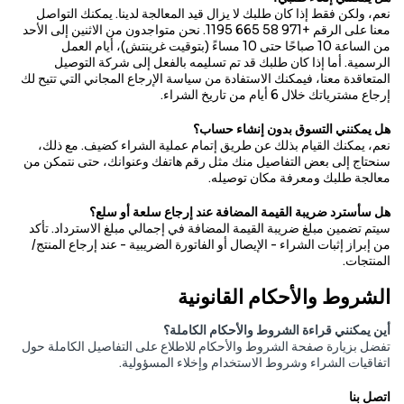
نعم، ولكن فقط إذا كان طلبك لا يزال قيد المعالجة لدينا. يمكنك التواصل
معنا على الرقم +971 58 665 1195. نحن متواجدون من الاثنين إلى الأحد
من الساعة 10 صباحًا حتى 10 مساءً (بتوقيت غرينتش)، أيام العمل
الرسمية. أما إذا كان طلبك قد تم تسليمه بالفعل إلى شركة التوصيل
المتعاقدة معنا، فيمكنك الاستفادة من سياسة الإرجاع المجاني التي تتيح لك
إرجاع مشترياتك خلال 6 أيام من تاريخ الشراء.
هل يمكنني التسوق بدون إنشاء حساب؟
نعم، يمكنك القيام بذلك عن طريق إتمام عملية الشراء كضيف. مع ذلك،
سنحتاج إلى بعض التفاصيل منك مثل رقم هاتفك وعنوانك، حتى نتمكن من
معالجة طلبك ومعرفة مكان توصيله.
هل سأسترد ضريبة القيمة المضافة عند إرجاع سلعة أو سلع؟
سيتم تضمين مبلغ ضريبة القيمة المضافة في إجمالي مبلغ الاسترداد. تأكد
من إبراز إثبات الشراء - الإيصال أو الفاتورة الضريبية - عند إرجاع المنتج/
المنتجات.
الشروط والأحكام القانونية
أين يمكنني قراءة الشروط والأحكام الكاملة؟
تفضل بزيارة صفحة
الشروط والأحكام
للاطلاع على التفاصيل الكاملة حول
اتفاقيات الشراء وشروط الاستخدام وإخلاء المسؤولية.
اتصل بنا