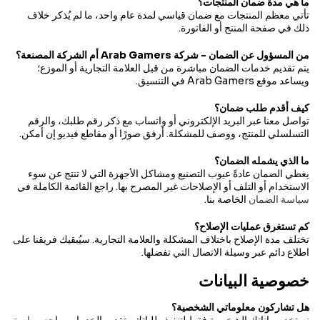
سنقوم برد المبلغ بالكامل عبر طريقة الدفع الأصلية.
ما هي مدة ضمان المنتجات؟
تأتي معظم المنتجات مع ضمان قياسي لمدة عام واحد، ما لم يُذكر خلاف
تخضع بعض الأجهزة الإلكترونية والمنتجات المتخصصة لشروط إرجاع
ذلك في صفحة المنتج أو الفاتورة.
محددة. يرجى مراجعة قائمة الإرجاع المفصلة لدينا.
من المسؤول عن الضمان - شركة Arab Gamers أم الشركة المصنعة؟
يتم تقديم خدمات الضمان مباشرة من قبل العلامة التجارية أو الموزع؛
ويساعد موقع Arab Gamers في التنسيق.
كيف أقدم طلب ضمان؟
تواصل معنا عبر البريد الإلكتروني أو واتساب مع ذكر رقم طلبك، والرقم
التسلسلي للمنتج، ووصف للمشكلة. أرفق صورًا أو مقاطع فيديو إن أمكن.
ما الذي يشمله الضمان؟
يغطي الضمان عادةً عيوب التصنيع ومشاكل الأجهزة التي لا تنتج عن سوء
الاستخدام أو التلف أو الإصلاحات غير المصرح بها. راجع القائمة الكاملة في
سياسة الضمان
الخاصة بنا.
كم تستغرق عمليات الإصلاح؟
تختلف مدة الإصلاح باختلاف المشكلة والعلامة التجارية. سيُبقيك فريقنا على
اطلاع دائم عبر وسيلة الاتصال التي تفضلها.
خصوصية البيانات
هل تشاركون معلوماتي الشخصية؟