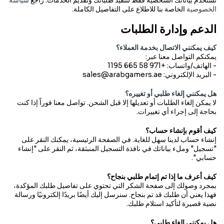
نستخدم بياناتك الشخصية فقط لتنفيذ طلباتك وتقديم الخدمات. راجع
سياسة
الخصوصية
الخاصة بنا للاطلاع على التفاصيل الكاملة.
الدعم وإدارة الطلبات
كيف يمكنني الاتصال بخدمة العملاء؟
يمكنكم التواصل معنا عبر:
- الهاتف/واتساب: +971 58 665 1195
- البريد الإلكتروني: sales@arabgamers.ae
هل يمكنني إلغاء طلبي أو تغييره؟
لا يمكن إلغاء الطلبات أو تعديلها إلا قبل الشحن.
تواصل معنا
فوراً إذا كنت
بحاجة إلى إجراء أي تغييرات.
كيف أقوم بإنشاء حساب؟
إنشاء حساب لدينا سهل للغاية. في الصفحة الرئيسية، يمكنك النقر على
"تسجيل" وملء بياناتك في نافذة التسجيل المنبثقة، ثم النقر على "إنشاء
حسابي".
كيف أعرف ما إذا تم إتمام طلبي بنجاح؟
بمجرد وصولك إلى صفحة الشكر التي تحتوي على تفاصيل طلبك المؤكدة،
فهذا يعني أن طلبك قد تم بنجاح. سنرسل إليك أيضًا بريدًا إلكترونيًا ورسالة
نصية قصيرة لتأكيد استلام طلبك.
هل يمكنني إلغاء طلبي؟