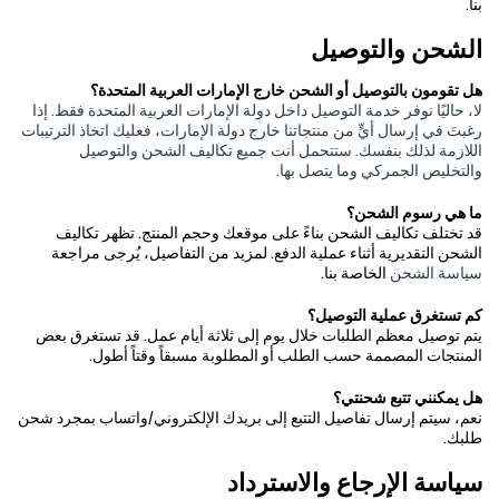
بنا.
الشحن والتوصيل
هل تقومون بالتوصيل أو الشحن خارج الإمارات العربية المتحدة؟
لا، حاليًا نوفر خدمة التوصيل داخل دولة الإمارات العربية المتحدة فقط. إذا
رغبتَ في إرسال أيٍّ من منتجاتنا خارج دولة الإمارات، فعليك اتخاذ الترتيبات
اللازمة لذلك بنفسك. ستتحمل أنت جميع تكاليف الشحن والتوصيل
والتخليص الجمركي وما يتصل بها.
ما هي رسوم الشحن؟
قد تختلف تكاليف الشحن بناءً على موقعك وحجم المنتج. تظهر تكاليف
الشحن التقديرية أثناء عملية الدفع. لمزيد من التفاصيل، يُرجى مراجعة
سياسة الشحن
الخاصة بنا.
كم تستغرق عملية التوصيل؟
يتم توصيل معظم الطلبات خلال يوم إلى ثلاثة أيام عمل. قد تستغرق بعض
المنتجات المصممة حسب الطلب أو المطلوبة مسبقاً وقتاً أطول.
هل يمكنني تتبع شحنتي؟
نعم، سيتم إرسال تفاصيل التتبع إلى بريدك الإلكتروني/واتساب بمجرد شحن
طلبك.
سياسة الإرجاع والاسترداد