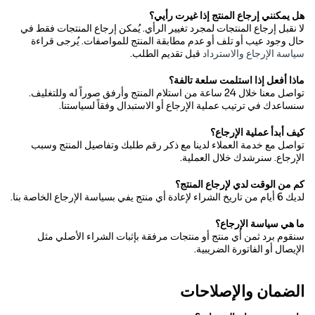
هل يمكنني إرجاع المنتج إذا غيرت رأيي؟
لا نقبل إرجاع المنتجات لمجرد تغيير الرأي. يُمكن إرجاع المنتجات فقط في
حال وجود عيب أو تلف أو عدم مطابقة المنتج للمواصفات. يُرجى قراءة
سياسة الإرجاع والاسترداد
قبل تقديم الطلب.
ماذا أفعل إذا استلمت سلعة تالفة؟
تواصل معنا خلال 24 ساعة من استلام المنتج وأرفق صوراً له وللتغليف.
سنساعدك في ترتيب عملية الإرجاع أو الاستبدال وفقاً لسياستنا.
كيف أبدأ عملية الإرجاع؟
تواصل مع خدمة العملاء لدينا مع ذكر رقم طلبك وتفاصيل المنتج وسبب
الإرجاع. سنرشدك خلال العملية.
كم من الوقت لدي لإرجاع المنتج؟
لديك 6 أيام من تاريخ الشراء لإعادة أي منتج يفي بسياسة الإرجاع الخاصة بنا.
ما هي سياسة الإرجاع؟
سنقوم برد ثمن أي منتج أو منتجات مرفقة بإثبات الشراء الأصلي مثل
الإيصال أو الفاتورة الضريبية.
يجب أن تكون السلعة (السلع) المُعادة في حالة جيدة وغير مستخدمة،
الضمان والإصلاحات
وفي عبوتها الأصلية المغلقة، مع جميع الأوراق والأجزاء والملحقات التي
كانت مرفقة بها.